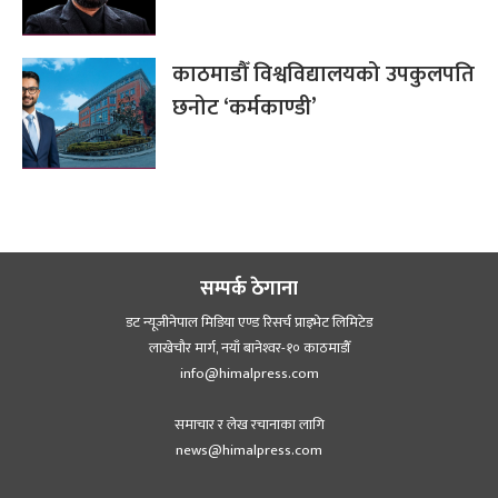
काठमाडौँ विश्वविद्यालयको उपकुलपति
छनोट ‘कर्मकाण्डी’
सम्पर्क ठेगाना
डट न्यूजीनेपाल मिडिया एण्ड रिसर्च प्राइभेट लिमिटेड
लाखेचौर मार्ग, नयाँ बानेश्‍वर-१० काठमाडौँ
info@himalpress.com
समाचार र लेख रचानाका लागि
news@himalpress.com