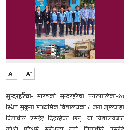
सुन्दरहरैँचा-
मोरङको सुन्दरहरैँचा नगरपालिका-१०
स्थित सुकुना माध्यमिक विद्यालयका ८ जना जुम्ल्याहा
विद्यार्थीले एसईई दिइरहेका छन्। यो विद्यालयबाट
कोशी प्रदेशमै सबैभन्दा बढी विद्यार्थीले एसईई