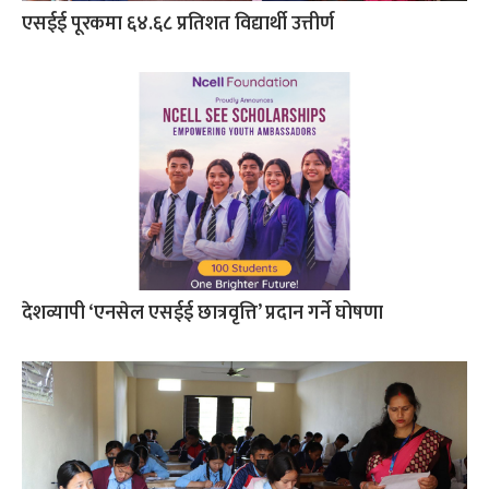
एसईई पूरकमा ६४.६८ प्रतिशत विद्यार्थी उत्तीर्ण
देशव्यापी ‘एनसेल एसईई छात्रवृत्ति’ प्रदान गर्ने घोषणा