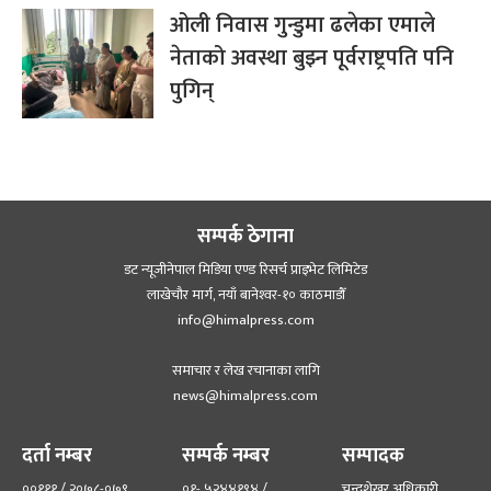
ओली निवास गुन्डुमा ढलेका एमाले
नेताको अवस्था बुझ्न पूर्वराष्ट्रपति पनि
पुगिन्
सम्पर्क ठेगाना
डट न्यूजीनेपाल मिडिया एण्ड रिसर्च प्राइभेट लिमिटेड
लाखेचौर मार्ग, नयाँ बानेश्‍वर-१० काठमाडौँ
info@himalpress.com
समाचार र लेख रचानाका लागि
news@himalpress.com
दर्ता नम्बर
सम्पर्क नम्बर
सम्पादक
००१११ / २०७८-०७९
०१- ५२४४१९४ /
चन्द्रशेखर अधिकारी