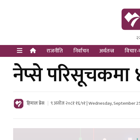
२
Himal Pre
Dot Newsy
राजनीति
निर्वाचन
अर्थतन्त्र
विचार-व
नेप्से परिसूचकमा ४
हिमाल प्रेस
९ असोज २०८१ १६:५१ | Wednesday, September 2