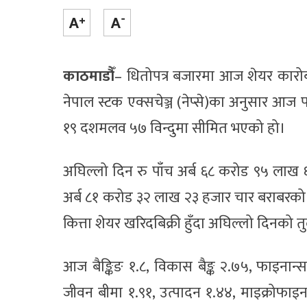
काठमाडौँ
– धितोपत्र बजारमा आज शेयर कारो
नेपाल स्टक एक्सचेञ्ज (नेप्से)का अनुसार आ
१९ दशमलव ५७ विन्दुमा सीमित भएको हो।
अघिल्लो दिन रु पाँच अर्ब ६८ करोड ९५ लाख
अर्ब ८१ करोड ३२ लाख २३ हजार चार बराबर
कित्ता शेयर खरिदबिक्री हुँदा अघिल्लो दिनको 
आज बैङ्किङ १.८, विकास बैङ्क २.७५, फाइनान्
जीवन बीमा १.९१, उत्पादन १.४४, माइक्रोफाइन