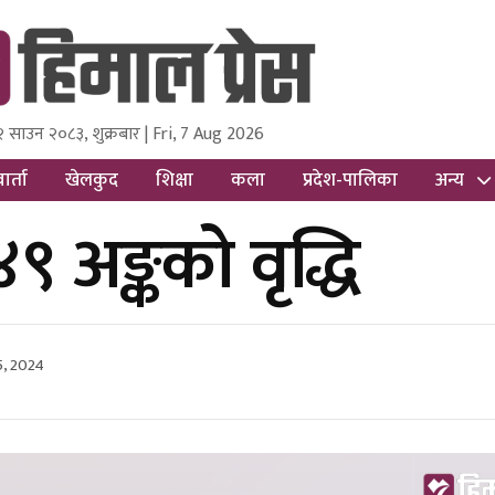
२ साउन २०८३, शुक्रबार | Fri, 7 Aug 2026
ss
Nepal Media and Research Pvt Ltd.
ार्ता
खेलकुद
शिक्षा
कला
प्रदेश-पालिका
अन्य
९ अङ्कको वृद्धि
5, 2024