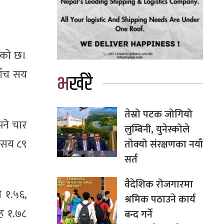
ेको छ।
पाँच सय
भर्खरै
तेस्रो पटक जोगियो
ने चार
लुम्बिनी, युनेस्कोले
 सय ८९
तोक्यो संरक्षणका नयाँ
सर्त
वैदेशिक रोजगारमा
ी १.५६,
श्रमिक पठाउने कार्य
ूह १.७८
बन्द गर्ने