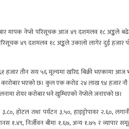
बार मापक नेप्से परिसूचक आज ४९ दशमलव १८ अङ्कले बढ
ज परिसूचक ४९ दशमलव १८ अङ्कले उकालो लागेर दुई हजार 
 ६१ हजार तीन सय ५६ मूल्यमा खरिद बिक्री भएकामा आज भ
को कारोबार भएको छ। कुल एक करोड २४ लाख ९४ हजार नौ
तुलनामा शेयर करोबार भने खुम्चिएको नेप्सेले जनाएको छ।
स ३.८०, होटल तथा पर्यटन ३.५०, हाइड्रोपावर २.६०, लगान
ानस १.४९, निर्जीवन बीमा १.६७, अन्य १.७५ र व्यापार सम