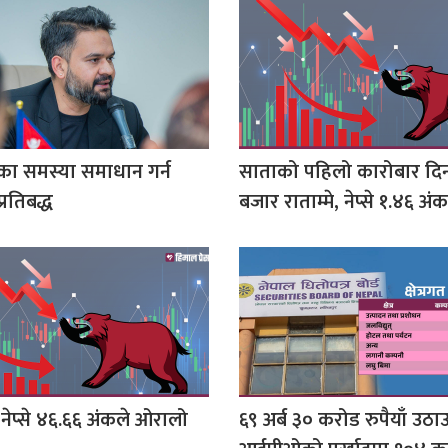
का समस्या समाधान गर्न
साताको पहिलो कारोबार दि
प्रतिबद्ध
बजार राताम्मे, नेप्से १.४६ अं
नेप्से ४६.६६ अंकले ओरालो
६९ अर्ब ३० करोड रुपैयाँ उठा