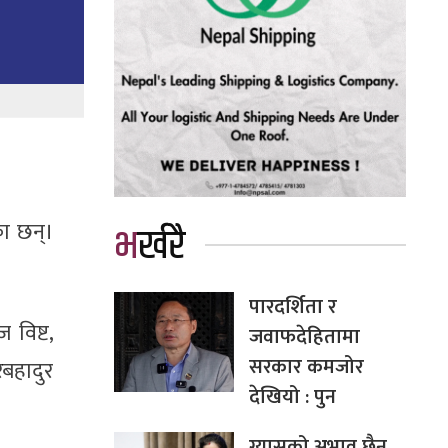
ा छन्।
भर्खरै
पारदर्शिता र
 विष्ट,
जवाफदेहितामा
सरकार कमजोर
रबहादुर
देखियो : पुन
ग्यासको अभाव छैन,