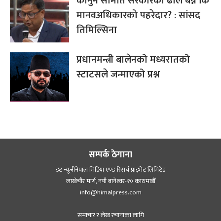
कानुन समिति सरकारको ढाल बन्ने कि
मानवअधिकारको पहरेदार? : सांसद
तिमिल्सिना
प्रधानमन्त्री बालेनको मध्यरातको
स्टाटसले जन्माएको प्रश्न
सम्पर्क ठेगाना
डट न्यूजीनेपाल मिडिया एण्ड रिसर्च प्राइभेट लिमिटेड
लाखेचौर मार्ग, नयाँ बानेश्‍वर-१० काठमाडौँ
info@himalpress.com
समाचार र लेख रचानाका लागि