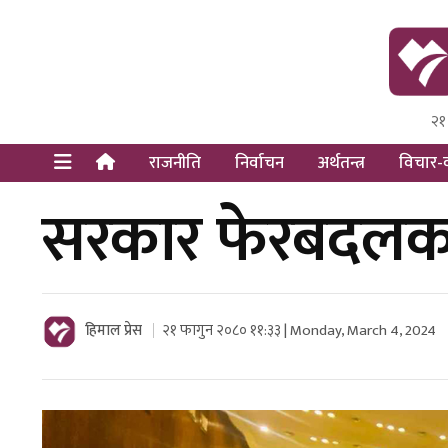
२१
Himal Pre
Dot Newsy
राजनीति
निर्वाचन
अर्थतन्त्र
विचार-व
सरकार फेरबदलका 
हिमाल प्रेस
२१ फागुन २०८० ११:३३ | Monday, March 4, 2024