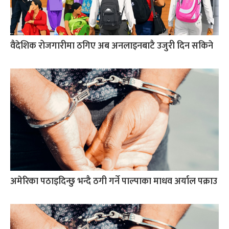
वैदेशिक रोजगारीमा ठगिए अब अनलाइनबाटै उजुरी दिन सकिने
अमेरिका पठाइदिन्छु भन्दै ठगी गर्ने पाल्पाका माधव अर्याल पक्राउ