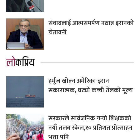
संवादलाई आत्मसमर्पण नठान्न इरानको
चेतावनी
लोकप्रिय
हर्मुज खोल्न अमेरिका-इरान
सकारात्मक, घट्यो कच्ची तेलको मूल्य
सरकारले सार्वजनिक गर्‍यो शिक्षकको
नयाँ तलब स्केल,१० प्रतिशत प्रोत्साहन
भत्ता पनि