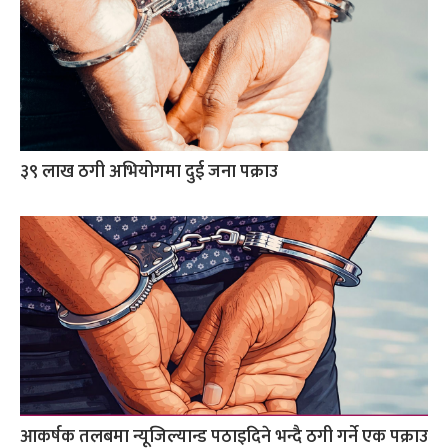
३९ लाख ठगी अभियोगमा दुई जना पक्राउ
आकर्षक तलबमा न्यूजिल्यान्ड पठाइदिने भन्दै ठगी गर्ने एक पक्राउ