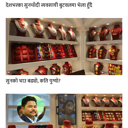
देशभरका सुनचाँदी व्यवसायी बुटवलमा भेला हुँदै
सुनको भाउ बढ्यो, कति पुग्यो?