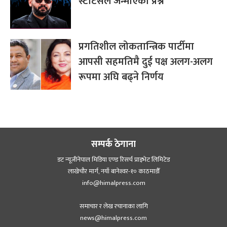
स्टाटसले जन्माएको प्रश्न
प्रगतिशील लोकतान्त्रिक पार्टीमा
आपसी सहमतिमै दुई पक्ष अलग-अलग
रूपमा अघि बढ्ने निर्णय
सम्पर्क ठेगाना
डट न्यूजीनेपाल मिडिया एण्ड रिसर्च प्राइभेट लिमिटेड
लाखेचौर मार्ग, नयाँ बानेश्‍वर-१० काठमाडौँ
info@himalpress.com
समाचार र लेख रचानाका लागि
news@himalpress.com