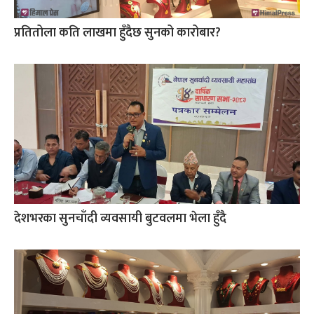
प्रतितोला कति लाखमा हुँदैछ सुनको कारोबार?
देशभरका सुनचाँदी व्यवसायी बुटवलमा भेला हुँदै