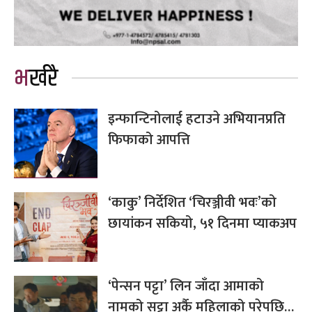
भर्खरै
इन्फान्टिनोलाई हटाउने अभियानप्रति
फिफाको आपत्ति
‘काकु’ निर्देशित ‘चिरञ्जीवी भवः’को
छायांकन सकियो, ५१ दिनमा प्याकअप
‘पेन्सन पट्टा’ लिन जाँदा आमाको
नामको सट्टा अर्कै महिलाको परेपछि…