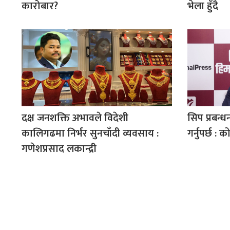
कारोबार?
भेला हुँदै
दक्ष जनशक्ति अभावले विदेशी
सिप प्रबन्ध
कालिगढमा निर्भर सुनचाँदी व्यवसाय :
गर्नुपर्छ : क
गणेशप्रसाद लकान्द्री