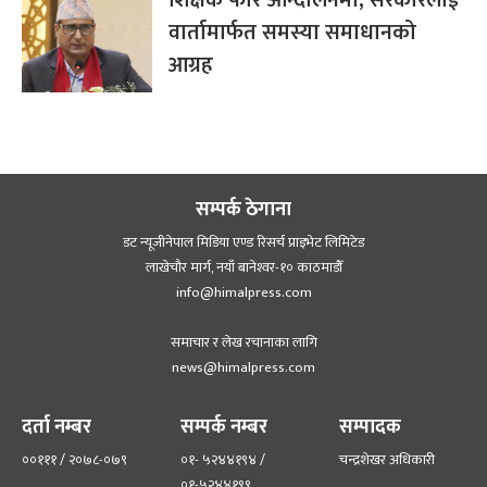
वार्तामार्फत समस्या समाधानको
आग्रह
सम्पर्क ठेगाना
डट न्यूजीनेपाल मिडिया एण्ड रिसर्च प्राइभेट लिमिटेड
लाखेचौर मार्ग, नयाँ बानेश्‍वर-१० काठमाडौँ
info@himalpress.com
समाचार र लेख रचानाका लागि
news@himalpress.com
दर्ता नम्बर
सम्पर्क नम्बर
सम्पादक
००१११ / २०७८-०७९
०१- ५२४४१९४ /
चन्द्रशेखर अधिकारी
०१-५२४४१९९