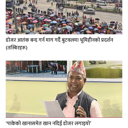
डोजर आतंक बन्द गर्न माग गर्दै बुटवलमा भूमिहीनको प्रदर्शन
(तस्बिरहरू)
‘पाकेको खानासमेत खान नदिई डोजर लगाइयो’