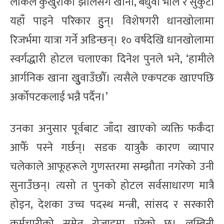
लोकल कुखुराको झोलसँग खाना, बँधुवा भाले र सुकुटी
यहाँ पाइने परिकार हुुन्। विशेषगरी धानखोलामा
रिजर्भमा यात्रा गर्ने अडिन्छन्। १० वर्षदेखि धानखोलामा
स्वर्गद्धारी होटल चलाएका दिनेश पुनले भने, ‘हामीले
आर्गनिक खाना खुुवाउँछौँ। त्यसैले एकपटक खाएपछि
अर्कोपटकलाई भन्नै पर्दैन।’
उनका अनुसार पूर्वबाट जाँदा खाएको व्यक्ति फर्कँदा
आफैँ पस्ने गर्छन्। सडक यात्रुकै कारण व्यापार
चलेकाले आफूहरूले गुणस्तरमा सम्झौता नगरेको उनी
सुनाउँछन्। त्यसो त पुनको होटल सर्वसाधारण मात्रै
होइन, देशका उच्च पदस्थ मन्त्री, सांसद र सरकारी
कर्मचारीको समेत रोजाइमा परेको छ। लुम्बिनी