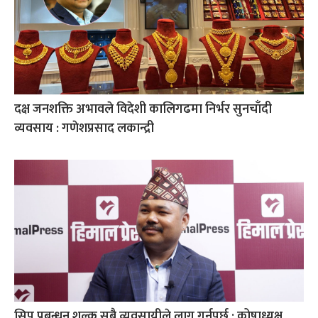
दक्ष जनशक्ति अभावले विदेशी कालिगढमा निर्भर सुनचाँदी
व्यवसाय : गणेशप्रसाद लकान्द्री
सिप प्रबन्धन शुल्क सबै व्यवसायीले लागू गर्नुपर्छ : कोषाध्यक्ष