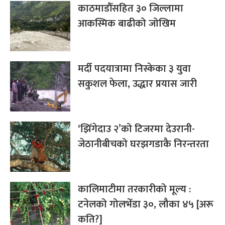
काठमाडौँसहित ३० जिल्लामा
आकस्मिक बाढीको जोखिम
मर्दी पदयात्रामा निस्केका ३ युवा
सकुशल फेला, उद्धार प्रयास जारी
‘झिँगेदाउ २’को टिजरमा देउरानी-
जेठानीबीचको घरझगडाकै निरन्तरता
कालिमाटीमा तरकारीको मूल्य :
टनेलको गोलभेँडा ३०, लौका ४५ [अरू
कति?]