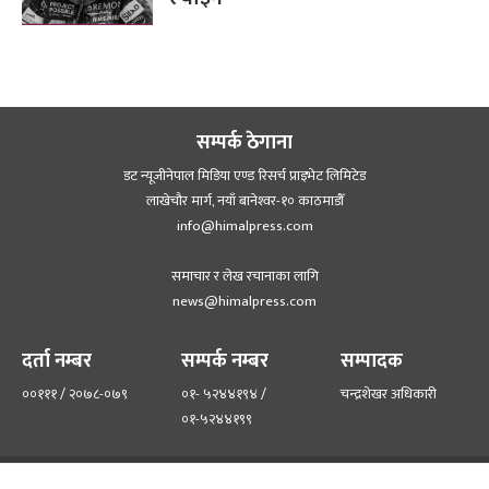
सम्पर्क ठेगाना
डट न्यूजीनेपाल मिडिया एण्ड रिसर्च प्राइभेट लिमिटेड
लाखेचौर मार्ग, नयाँ बानेश्‍वर-१० काठमाडौँ
info@himalpress.com
समाचार र लेख रचानाका लागि
news@himalpress.com
दर्ता नम्बर
सम्पर्क नम्बर
सम्पादक
००१११ / २०७८-०७९
०१- ५२४४१९४ /
चन्द्रशेखर अधिकारी
०१-५२४४१९९
हाम्रो टिम
हाम्रो बारेमा