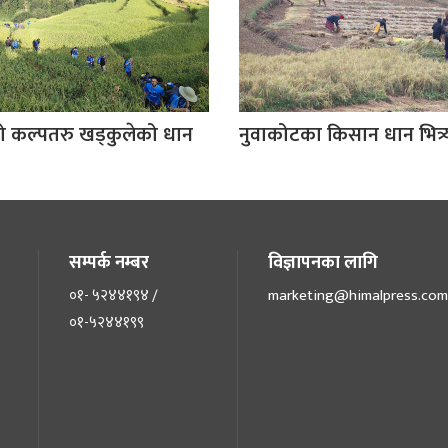
को कल्पतरु खड्कुलेको धान
नुवाकोटका किसान धान भित्र्य
सम्पर्क नम्बर
विज्ञापनका लागि
०१- ५२४४१९४ /
marketing@himalpress.com
०१-५२४४१९९