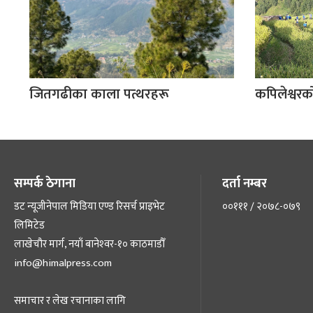
जितगढीका काला पत्थरहरू
कपिलेश्वर
सम्पर्क ठेगाना
दर्ता नम्बर
डट न्यूजीनेपाल मिडिया एण्ड रिसर्च प्राइभेट
००१११ / २०७८-०७९
लिमिटेड
लाखेचौर मार्ग, नयाँ बानेश्‍वर-१० काठमाडौँ
info@himalpress.com
समाचार र लेख रचानाका लागि