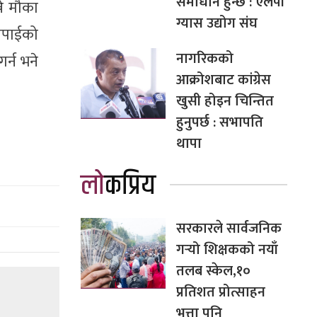
समाधान हुन्छ : एलपी
ने मौका
ग्यास उद्योग संघ
 तपाईको
नागरिकको
र्न भने
आक्रोशबाट कांग्रेस
खुसी होइन चिन्तित
हुनुपर्छ : सभापति
थापा
लोकप्रिय
सरकारले सार्वजनिक
गर्‍यो शिक्षकको नयाँ
तलब स्केल,१०
प्रतिशत प्रोत्साहन
भत्ता पनि