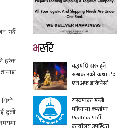
न गर्दै
भर्खरै
ने हरेक
युद्धपछि सुरु हुने
ो तामाङ
अन्धकारको कथा : ‘द
एज अफ डार्कनेस’
रास्वपाका मन्त्री
ो थियो।
महिनामा कम्तीमा
ाई ठूलो
एकपटक पार्टी
 समयमा
कार्यालय उपस्थित