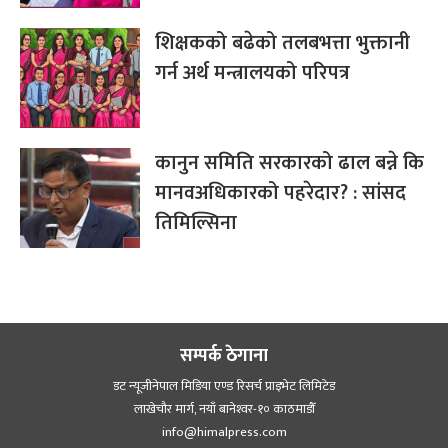
शिक्षकको बढेको तलबभत्ता भुक्तानी
गर्न अर्थ मन्त्रालयको परिपत्र
कानुन समिति सरकारको ढाल बन्ने कि
मानवअधिकारको पहरेदार? : सांसद
तिमिल्सिना
सम्पर्क ठेगाना
डट न्यूजीनेपाल मिडिया एण्ड रिसर्च प्राइभेट लिमिटेड
लाखेचौर मार्ग, नयाँ बानेश्‍वर-१० काठमाडौँ
info@himalpress.com