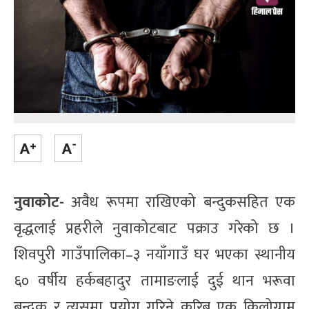
नुवाकोट-
अवैध रूपमा राखिएको बन्दुकसहित एक
वृद्धलाई प्रहरीले नुवाकोटबाट पक्राउ गरेको छ ।
शिवपुरी गाउँपालिका–३ नयाँगाउँ घर भएका स्थानीय
६० वर्षीय हर्कबहादुर तामाङलाई दुई थान भरूवा
बन्दुक र त्यसमा प्रयोग गरिने करिब एक किलोग्राम