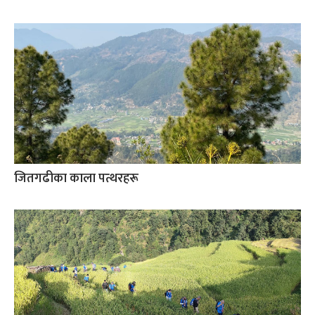
जितगढीका काला पत्थरहरू