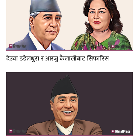
देउवा डडेलधुरा र आरजु कैलालीबाट सिफारिस