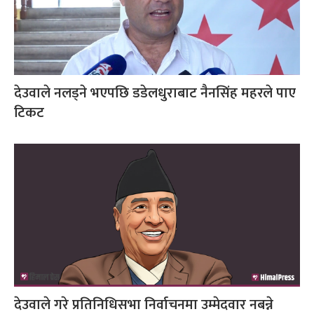
देउवाले नलड्ने भएपछि डडेलधुराबाट नैनसिंह महरले पाए
टिकट
देउवाले गरे प्रतिनिधिसभा निर्वाचनमा उम्मेदवार नबन्ने