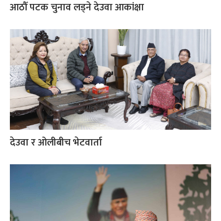
आठौँ पटक चुनाव लड्ने देउवा आकांक्षा
देउवा र ओलीबीच भेटवार्ता