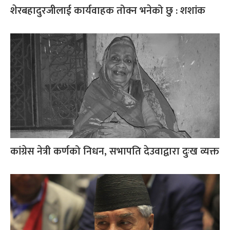
शेरबहादुरजीलाई कार्यवाहक तोक्न भनेको छु : शशांक
कांग्रेस नेत्री कर्णको निधन, सभापति देउवाद्वारा दुःख व्यक्त