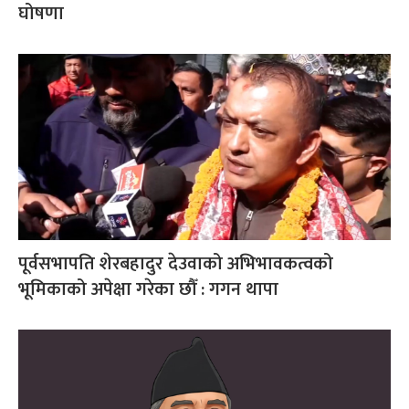
घोषणा
पूर्वसभापति शेरबहादुर देउवाको अभिभावकत्वको
भूमिकाको अपेक्षा गरेका छौँ : गगन थापा