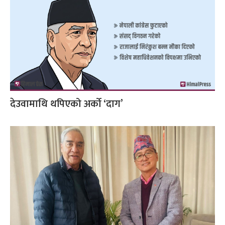
देउवामाथि थपिएको अर्को ‘दाग’