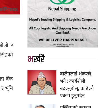
ा ओली र
सिंहको
भर्खरै
बालेनलाई शंकरले
का बैंक
भने : कार्यशैली
 र भूमि
बदल्नुहोस्, कहिल्यै
एक्लो हुनुपर्दैन
एक्लिएको स्टाटस