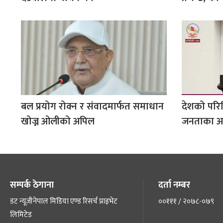
बल प्रयोग रोक्न र संवादमार्फत समाधान
देशको परि
खोज्न ओलीको अपिल
जनताका अपेक
सम्पर्क ठेगाना
दर्ता नम्बर
डट न्यूजीनेपाल मिडिया एण्ड रिसर्च प्राइभेट
००१११ / २०७८-०७९
लिमिटेड