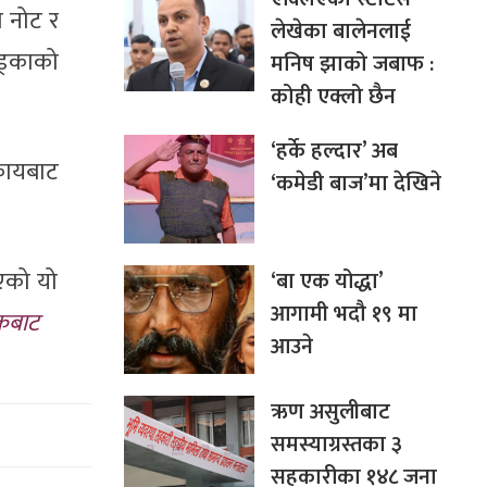
ा नोट र
लेखेका बालेनलाई
ड्काको
मनिष झाको जबाफ :
कोही एक्लो छैन
‘हर्के हल्दार’ अब
िकायबाट
‘कमेडी बाज’मा देखिने
भएको यो
‘बा एक योद्धा’
आगामी भदौ १९ मा
िकबाट
आउने
ऋण असुलीबाट
समस्याग्रस्तका ३
सहकारीका १४८ जना