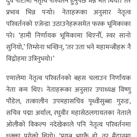
दुवै पार्टीमा नेतृत्व परिवर्तन हुनुपर्छ भन्ने मत थियो। तर
प्रभाव भिन्न पर्‍यो। नेताहरूका अनुसार नेतृत्व
परिवर्तनको एजेन्डा उठाउनेहरूसमेत फरक भूमिकाका
परे। ‘हामी निर्णायक भूमिकामा थिएनौँ, स्वर सानो
सुनियो,’ तिम्सेना भन्छिन्, ‘तर उता भने महामन्त्रीहरू नै
विद्रोहमा उत्रिनुभयो।’
एमालेमा नेतृत्व परिवर्तनको बहस चलाउन निर्णायक
नेता कम थिए। नेताहरूका अनुसार उपाध्यक्ष विष्णु
पौडेल, तत्कालीन उपमहासचिव पृथ्वीसुब्बा गुरुङ,
सचिव पद्मा अर्याल, रघुवीर महासेठलगायतका नेताले
ओलीको विकल्प नदेखेकाले पनि नेतृत्व परिवर्तनमा
धक्का पुगेको थियो। ‘प्रयत्न भएकै हो, तर मैदानमा