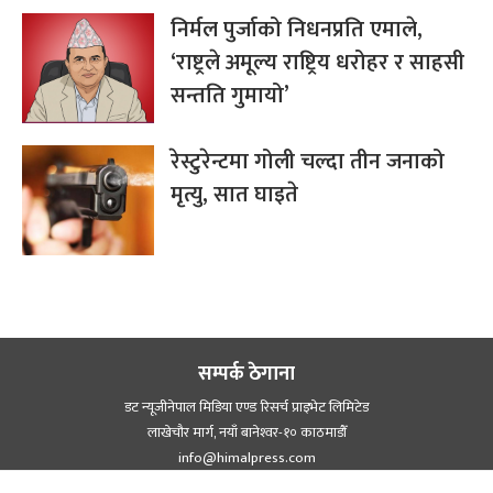
निर्मल पुर्जाको निधनप्रति एमाले,
‘राष्ट्रले अमूल्य राष्ट्रिय धरोहर र साहसी
सन्तति गुमायो’
रेस्टुरेन्टमा गोली चल्दा तीन जनाको
मृत्यु, सात घाइते
सम्पर्क ठेगाना
डट न्यूजीनेपाल मिडिया एण्ड रिसर्च प्राइभेट लिमिटेड
लाखेचौर मार्ग, नयाँ बानेश्‍वर-१० काठमाडौँ
info@himalpress.com