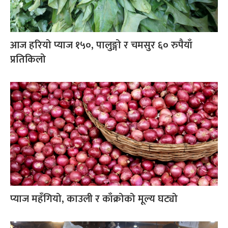
आज हरियो प्याज १५०, पालुङ्गो र चमसुर ६० रुपैयाँ
प्रतिकिलो
प्याज महँगियो, काउली र काँक्रोको मूल्य घट्यो