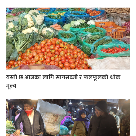
यस्तो छ आजका लागि सागसब्जी र फलफूलको थोक
मूल्य