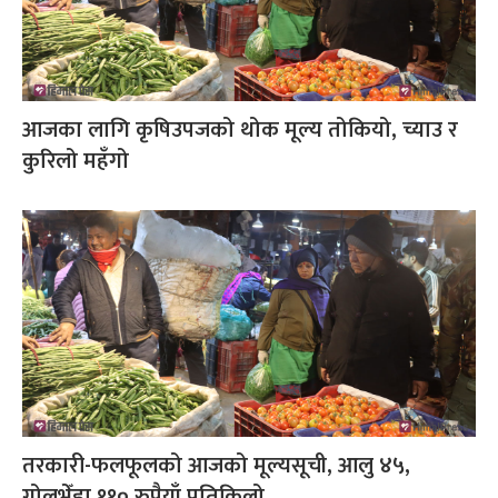
आजका लागि कृषिउपजको थोक मूल्य तोकियो, च्याउ र
कुरिलो महँगो
तरकारी-फलफूलको आजको मूल्यसूची, आलु ४५,
गोलभेँडा ११० रुपैयाँ प्रतिकिलो