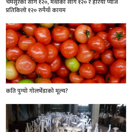
चमसुरको साग १२०, मेथीको साग १२० र हरियो प्याज
प्रतिकिलो १२० रुपैयाँ कायम
कति पुग्यो गोलभेँडाको मूल्य?