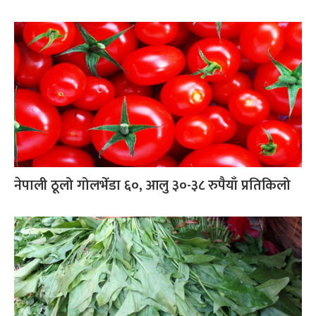
नेपाली ठूलो गोलभेँडा ६०, आलु ३०-३८ रुपैयाँ प्रतिकिलो