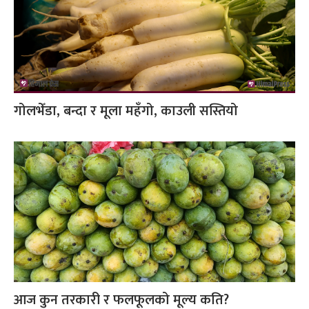
गोलभेँडा, बन्दा र मूला महँगो, काउली सस्तियो
आज कुन तरकारी र फलफूलको मूल्य कति?