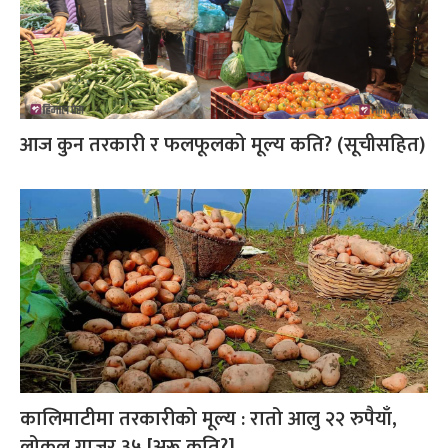
आज कुन तरकारी र फलफूलको मूल्य कति? (सूचीसहित)
कालिमाटीमा तरकारीको मूल्य : रातो आलु २२ रुपैयाँ,
लोकल गाजर ३५ [अरू कति?]