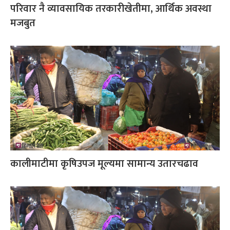
परिवार नै व्यावसायिक तरकारीखेतीमा, आर्थिक अवस्था
मजबुत
कालीमाटीमा कृषिउपज मूल्यमा सामान्य उतारचढाव