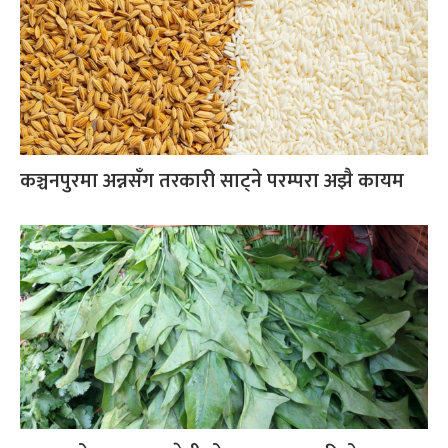
कञ्चनपुरमा अन्नसँग तरकारी साट्ने परम्परा अझै कायम