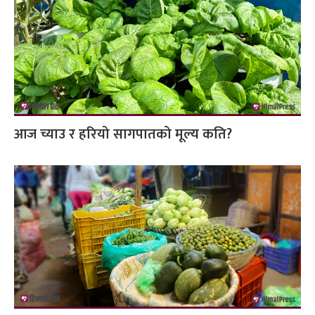
आज च्याउ र हरियो सागपातको मूल्य कति?