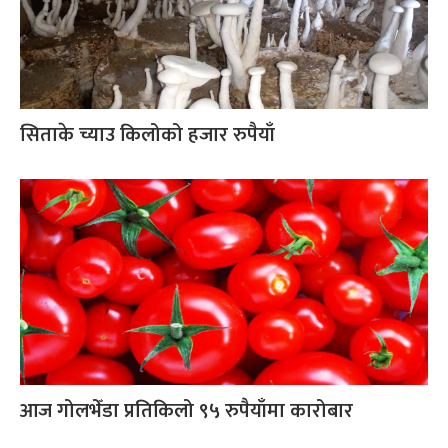
सिताके च्याउ किलोको हजार रुपैयाँ
आज गोलभेँडा प्रतिकिलो ९५ रुपैयाँमा कारोबार