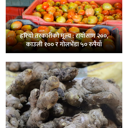
हरियो तरकारीको मूल्य : रायोसाग २००,
काउली १०० र गोलभेँडा ५० रुपैयाँ