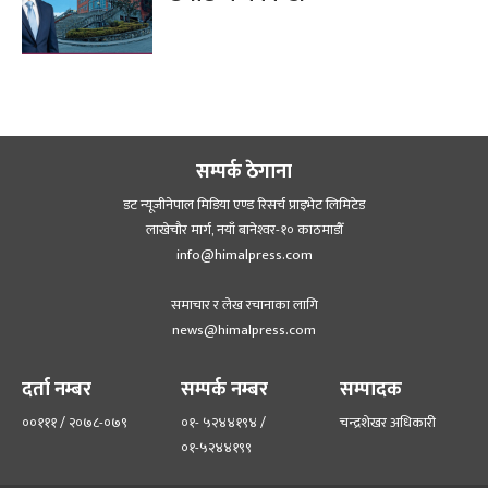
सम्पर्क ठेगाना
डट न्यूजीनेपाल मिडिया एण्ड रिसर्च प्राइभेट लिमिटेड
लाखेचौर मार्ग, नयाँ बानेश्‍वर-१० काठमाडौँ
info@himalpress.com
समाचार र लेख रचानाका लागि
news@himalpress.com
दर्ता नम्बर
सम्पर्क नम्बर
सम्पादक
००१११ / २०७८-०७९
०१- ५२४४१९४ /
चन्द्रशेखर अधिकारी
०१-५२४४१९९