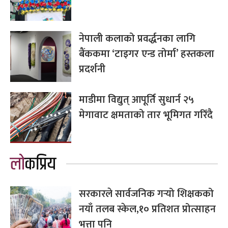
नेपाली कलाको प्रवर्द्धनका लागि
बैंककमा ‘टाइगर एन्ड तोर्मा’ हस्तकला
प्रदर्शनी
माडीमा विद्युत् आपूर्ति सुधार्न २५
मेगावाट क्षमताको तार भूमिगत गरिँदै
लोकप्रिय
सरकारले सार्वजनिक गर्‍यो शिक्षकको
नयाँ तलब स्केल,१० प्रतिशत प्रोत्साहन
भत्ता पनि