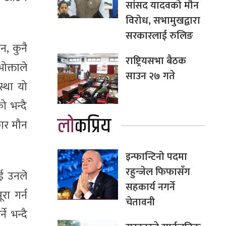
सांसद यादवको मौन
विरोध, सभामुखद्वारा
सरकारलाई रुलिङ
न, कुनै
राष्ट्रियसभा बैठक
क्ताले
साउन २७ गते
स्था यो
 भन्दै
लोकप्रिय
रकार मौन
इन्फान्टिनो पदमा
रहुन्जेल फिफासँग
ाई उनले
सहकार्य नगर्ने
रा गर्न
चेतावनी
े भन्दै