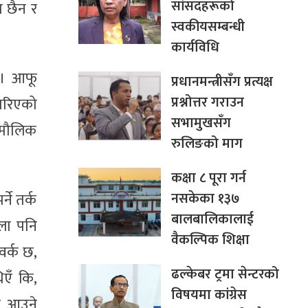
सांसदहरूको
ा छैन र
स्वकीयसम्बन्धी
कार्यविधि
रे। आफू
प्रधानमन्त्रीसँग प्रत्यक्ष
प्रश्नोत्तर गराउन
गरिएको
सभामुखसँग
 मौलिक
रुलिङको माग
कक्षा ८ पूरा गर्न
नसकेका १३७
ने तर्क
बालबालिकालाई
ला पनि
वैकल्पिक शिक्षा
वर्क छ,
ढल्केबर ट्रमा सेन्टरको
एँ कि,
विषयमा कांग्रेस
मा आउने