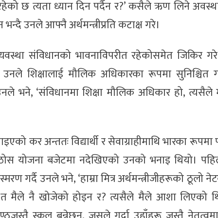
भइरहेको छ त्यता ध्यान दिन पर्दैन र?’ कसैले ऋण लिने अवस्थ
न्दै उनले आफ्नै अर्थमन्त्रीप्रति कटाक्ष गरे।
ाउने व्यवस्था संविधानको भावनाविपरीत रहेकोसमेत जिकिर ग
्दै उनले शिक्षालाई मौलिक अधिकारका रूपमा सुनिश्चित 
ले भने, ‘संविधानमा शिक्षा मौलिक अधिकार हो, त्यसैले
ो कर अन्ततः विद्यार्थी र सेवाग्राहीमाथि भारका रूपमा पर्
उने ठोस योजना बजेटमा नदेखिएको उनको भनाइ थियो। पहि
 गर्दै उनले भने, ‘हाम्रा मित्र अर्थमन्त्रीजीहरूको ठूलो नेट
त मैले नै खोजेको होइन र? त्यसैले मैले आशा लिएको थि
जस्तै स्कुल बन्नेछन्, जसले गर्दा उहाँहरू जस्तै नेतृत्व