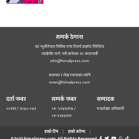
सम्पर्क ठेगाना
डट न्यूजीनेपाल मिडिया एण्ड रिसर्च प्राइभेट लिमिटेड
लाखेचौर मार्ग, नयाँ बानेश्‍वर-१० काठमाडौँ
info@himalpress.com
समाचार र लेख रचानाका लागि
news@himalpress.com
दर्ता नम्बर
सम्पर्क नम्बर
सम्पादक
००१११ / २०७८-०७९
०१- ५२४४१९४ /
चन्द्रशेखर अधिकारी
०१-५२४४१९९
हाम्रो टिम
हाम्रो बारेमा
©२०२२ himalpress.com, All Rights Reserved.