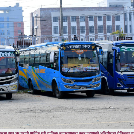
सम्म नगइ जथाभावी पार्किङ गरी ट्राफिक व्यवस्थापनमा असर पुर्‍याएको अभियोगमा चेकिङ्गका क्र