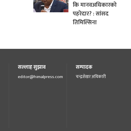
कि मानवअधिकारको
पहरेदार? : सांसद
तिमिल्सिना
सल्लाह सुझाव
सम्पादक
editor@himalpress.com
चन्द्रशेखर अधिकारी