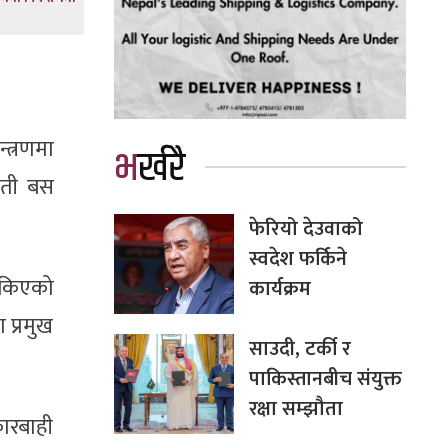
्त्रणमा
भर्खरै
 ती बस
फेरियो देउवाको
स्वदेश फर्किने
तोकिएको
कार्यक्रम
 प्रमुख
साउदी, टर्की र
पाकिस्तानबीच संयुक्त
रक्षा सम्झौता
ारबाही