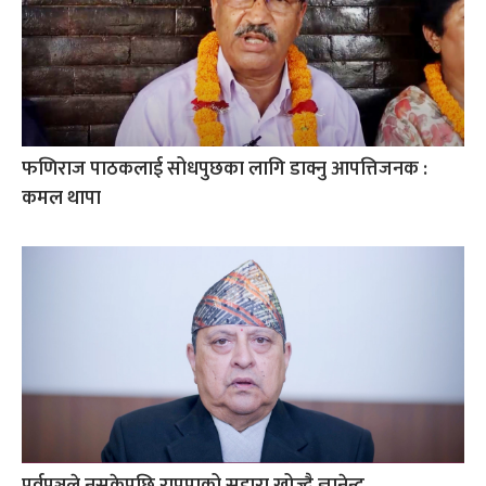
फणिराज पाठकलाई सोधपुछका लागि डाक्नु आपत्तिजनक :
कमल थापा
पूर्वपञ्चले नसकेपछि राप्रपाको सहारा खोज्दै ज्ञानेन्द्र