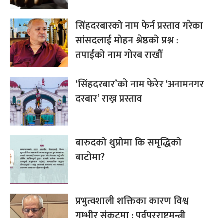
सिंहदरबारको नाम फेर्न प्रस्ताव गरेका
सांसदलाई मोहन श्रेष्ठको प्रश्न :
तपाईंको नाम गोरब राखौँ
‘सिंहदरबार’को नाम फेरेर ‘अनामनगर
दरबार’ राख्न प्रस्ताव
बारुदको थुप्रोमा कि समृद्धिको
बाटोमा?
प्रभुत्वशाली शक्तिका कारण विश्व
गम्भीर संकटमा : पूर्वपरराष्ट्रमन्त्री