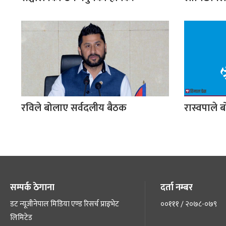
रविले बोलाए सर्वदलीय बैठक
रास्वपाले ब
सम्पर्क ठेगाना
दर्ता नम्बर
डट न्यूजीनेपाल मिडिया एण्ड रिसर्च प्राइभेट
००१११ / २०७८-०७९
लिमिटेड