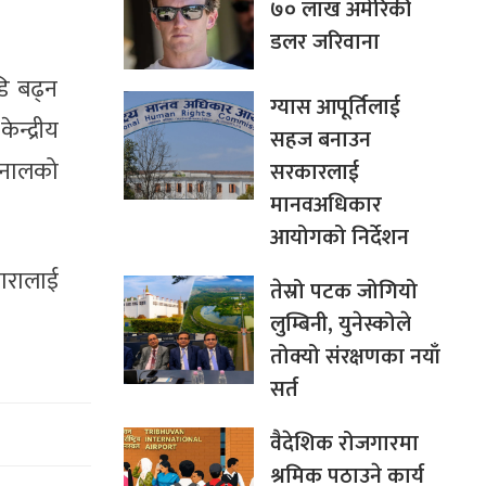
७० लाख अमेरिकी
डलर जरिवाना
डि बढ्न
ग्यास आपूर्तिलाई
न्द्रीय
सहज बनाउन
 खनालको
सरकारलाई
मानवअधिकार
आयोगको निर्देशन
नारालाई
तेस्रो पटक जोगियो
लुम्बिनी, युनेस्कोले
तोक्यो संरक्षणका नयाँ
सर्त
वैदेशिक रोजगारमा
श्रमिक पठाउने कार्य