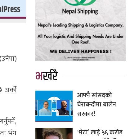
 (उनेपा)
भर्खरै
 अर्को
आफ्नै सांसदको
घेराबन्दीमा बालेन
सरकार!
नुपर्ने,
‘मेटा’ लाई ५६ करोड
कता भंग