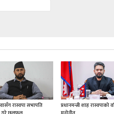
ुवासँग रास्वपा सभापति
प्रधानमन्त्री शाह रास्वपाको वर
े गरे छलफल
मनोनीत