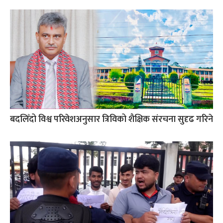
बदलिँदो विश्व परिवेशअनुसार त्रिविको शैक्षिक संरचना सुदृढ गरिने