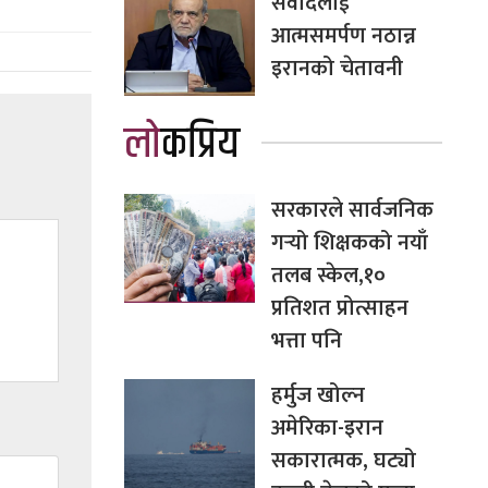
संवादलाई
आत्मसमर्पण नठान्न
इरानको चेतावनी
लोकप्रिय
सरकारले सार्वजनिक
गर्‍यो शिक्षकको नयाँ
तलब स्केल,१०
प्रतिशत प्रोत्साहन
भत्ता पनि
हर्मुज खोल्न
अमेरिका-इरान
सकारात्मक, घट्यो