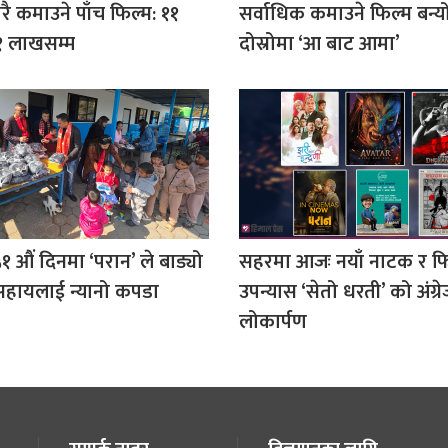
रै कमाउने पाँच फिल्म: ११
सर्वाधिक कमाउने फिल्म बन्यो
१ लाखसम्म
दोस्रोमा ‘आ बाट आमा’
५१ औं दिनमा ‘परान’ ले बाड्यो
सहरमा आजः नयाँ नाटक र फ
हायलाई न्यानो कपडा
उपन्यास ‘सेतो धरती’ को अंग्र
लोकार्पण