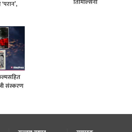
तिमिल्सिना
 ‘परान’,
िल्मसहित
ेजी संस्करण