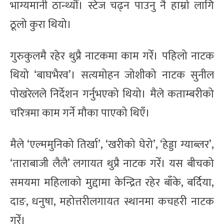
भाग्यमानी ठान्थ्यौँ। स्टेज चढ्न पाउनु नै हाम्रो लागि
ठूलो कुरा थियो।
गुरुकुलमै रहेर थुप्रै नाटकमा काम गरेँ। पहिलो नाटक
थियो ‘बाघभैरव’। सत्यमोहन जोशीको नाटक सुनील
पोखरेलले निर्देशन गर्नुभएको थियो। मैले कताम्बरीको
चरित्रमा काम गर्ने मौका पाएको थिएँ।
मैले ‘एल्ममुनिको तिर्खा’, ‘खरीको घेरो’, ‘हेड्डा ग्याब्लर’,
‘ताराबाजी लैलै’ लगायत थुप्रै नाटक गरेँ। यस बीचको
समयमा महिलाको मुद्दामा केन्द्रित रहेर बाँके, बर्दिया,
दाङ, धनुषा, महोत्तरीलगायत स्थानमा कचहरी नाटक
गरेँ।