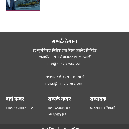
सम्पर्क ठेगाना
डट न्यूजीनेपाल मिडिया एण्ड रिसर्च प्राइभेट लिमिटेड
लाखेचौर मार्ग, नयाँ बानेश्‍वर-१० काठमाडौँ
info@himalpress.com
समाचार र लेख रचानाका लागि
news@himalpress.com
दर्ता नम्बर
सम्पर्क नम्बर
सम्पादक
००१११ / २०७८-०७९
०१- ५२४४१९४ /
चन्द्रशेखर अधिकारी
०१-५२४४१९९