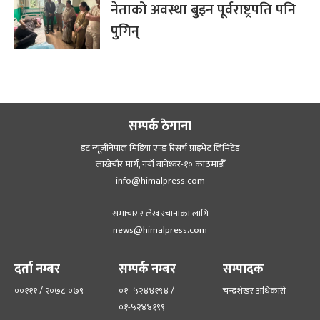
नेताको अवस्था बुझ्न पूर्वराष्ट्रपति पनि
पुगिन्
सम्पर्क ठेगाना
डट न्यूजीनेपाल मिडिया एण्ड रिसर्च प्राइभेट लिमिटेड
लाखेचौर मार्ग, नयाँ बानेश्‍वर-१० काठमाडौँ
info@himalpress.com
समाचार र लेख रचानाका लागि
news@himalpress.com
दर्ता नम्बर
सम्पर्क नम्बर
सम्पादक
००१११ / २०७८-०७९
०१- ५२४४१९४ /
चन्द्रशेखर अधिकारी
०१-५२४४१९९