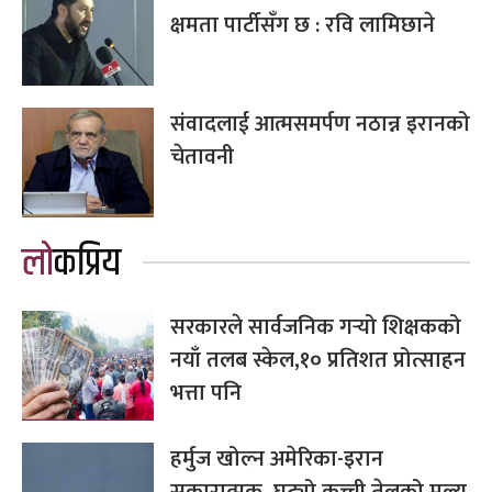
क्षमता पार्टीसँग छ : रवि लामिछाने
संवादलाई आत्मसमर्पण नठान्न इरानको
चेतावनी
लोकप्रिय
सरकारले सार्वजनिक गर्‍यो शिक्षकको
नयाँ तलब स्केल,१० प्रतिशत प्रोत्साहन
भत्ता पनि
हर्मुज खोल्न अमेरिका-इरान
सकारात्मक, घट्यो कच्ची तेलको मूल्य