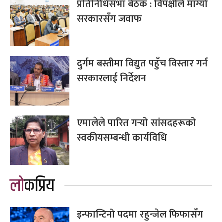
प्रतिनिधिसभा बैठक : विपक्षीले माग्यो
सरकारसँग जवाफ
दुर्गम बस्तीमा विद्युत पहुँच विस्तार गर्न
सरकारलाई निर्देशन
एमालेले पारित गर्‍यो सांसदहरूको
स्वकीयसम्बन्धी कार्यविधि
लोकप्रिय
इन्फान्टिनो पदमा रहुन्जेल फिफासँग