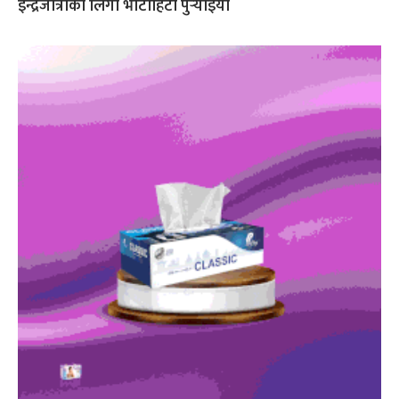
इन्द्रजात्राको लिंगो भोटाहिटी पुर्‍याइयो