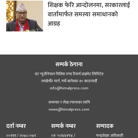
शिक्षक फेरि आन्दोलनमा, सरकारलाई
वार्तामार्फत समस्या समाधानको
आग्रह
सम्पर्क ठेगाना
डट न्यूजीनेपाल मिडिया एण्ड रिसर्च प्राइभेट लिमिटेड
लाखेचौर मार्ग, नयाँ बानेश्‍वर-१० काठमाडौँ
info@himalpress.com
समाचार र लेख रचानाका लागि
news@himalpress.com
दर्ता नम्बर
सम्पर्क नम्बर
सम्पादक
००१११ / २०७८-०७९
०१- ५२४४१९४ /
चन्द्रशेखर अधिकारी