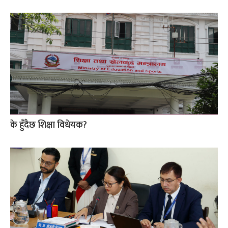
के हुँदैछ शिक्षा विधेयक?