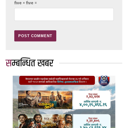
five × five =
सम्बन्धित खबर