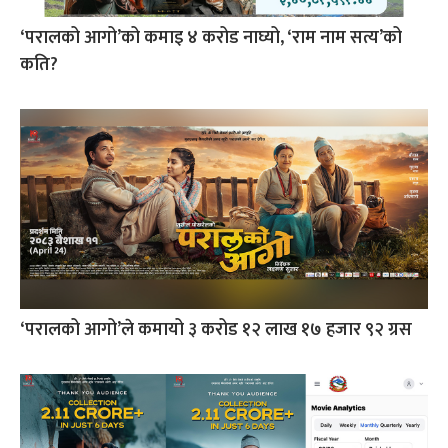
‘परालको आगो’को कमाइ ४ करोड नाघ्यो, ‘राम नाम सत्य’को
कति?
‘परालको आगो’ले कमायो ३ करोड १२ लाख १७ हजार ९२ ग्रस