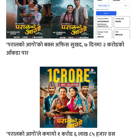
‘परालको आगो’को बक्स अफिस सुखद, ७ दिनमा २ करोडको
आँकडा पार
‘परालको आगो’ले कमायो १ करोड ६ लाख ८५ हजार ग्रस