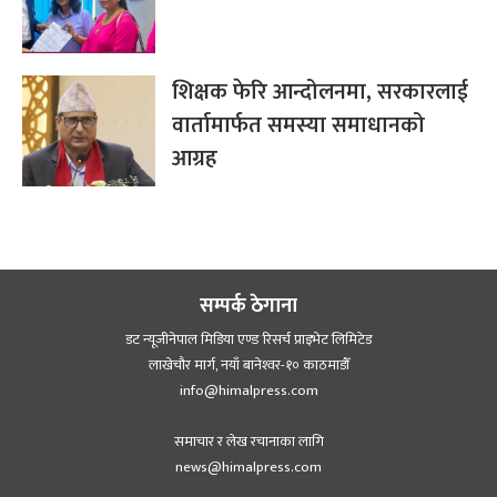
शिक्षक फेरि आन्दोलनमा, सरकारलाई
वार्तामार्फत समस्या समाधानको
आग्रह
सम्पर्क ठेगाना
डट न्यूजीनेपाल मिडिया एण्ड रिसर्च प्राइभेट लिमिटेड
लाखेचौर मार्ग, नयाँ बानेश्‍वर-१० काठमाडौँ
info@himalpress.com
समाचार र लेख रचानाका लागि
news@himalpress.com