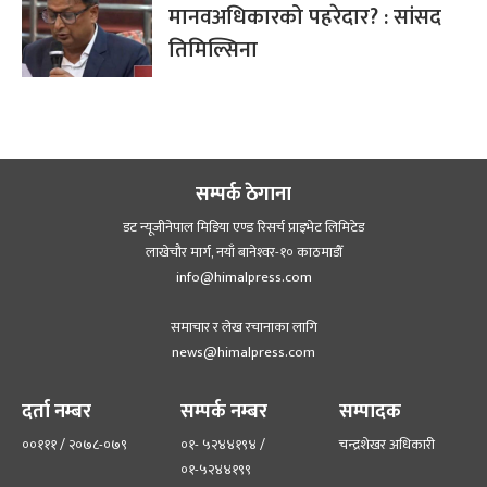
मानवअधिकारको पहरेदार? : सांसद
तिमिल्सिना
सम्पर्क ठेगाना
डट न्यूजीनेपाल मिडिया एण्ड रिसर्च प्राइभेट लिमिटेड
लाखेचौर मार्ग, नयाँ बानेश्‍वर-१० काठमाडौँ
info@himalpress.com
समाचार र लेख रचानाका लागि
news@himalpress.com
दर्ता नम्बर
सम्पर्क नम्बर
सम्पादक
००१११ / २०७८-०७९
०१- ५२४४१९४ /
चन्द्रशेखर अधिकारी
०१-५२४४१९९