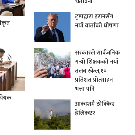
चेतावनी
ट्रम्पद्वारा इरानसँग
वीकृत
नयाँ वार्ताको घोषणा
सरकारले सार्वजनिक
गर्‍यो शिक्षकको नयाँ
तलब स्केल,१०
प्रतिशत प्रोत्साहन
भत्ता पनि
िधेयक
आकाशमै ठोक्किए
हेलिकप्टर