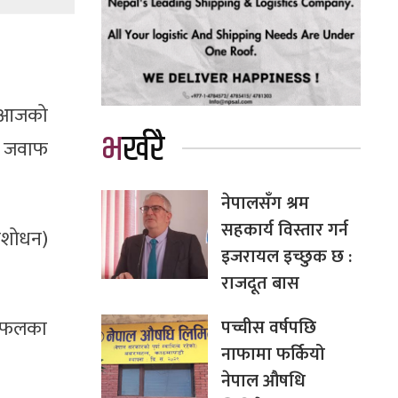
। आजको
भर्खरै
को जवाफ
नेपालसँग श्रम
सहकार्य विस्तार गर्न
संशोधन)
इजरायल इच्छुक छ :
राजदूत बास
पच्चीस वर्षपछि
छलफलका
नाफामा फर्कियो
नेपाल औषधि