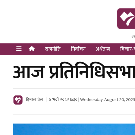
२
Himal Pre
Dot Newsy
राजनीति
निर्वाचन
अर्थतन्त्र
विचार-व
आज प्रतिनिधिसभामा प
हिमाल प्रेस
४ भदौ २०८२ ६:३० | Wednesday, August 20, 202