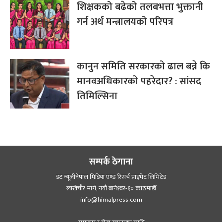
शिक्षकको बढेको तलबभत्ता भुक्तानी
गर्न अर्थ मन्त्रालयको परिपत्र
कानुन समिति सरकारको ढाल बन्ने कि
मानवअधिकारको पहरेदार? : सांसद
तिमिल्सिना
सम्पर्क ठेगाना
डट न्यूजीनेपाल मिडिया एण्ड रिसर्च प्राइभेट लिमिटेड
लाखेचौर मार्ग, नयाँ बानेश्‍वर-१० काठमाडौँ
info@himalpress.com