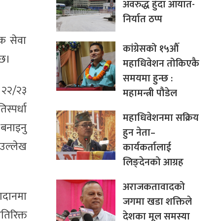
अवरुद्ध हुँदा आयात-
निर्यात ठप्प
क सेवा
कांग्रेसको १५औँ
 छ।
महाधिवेशन तोकिएकै
समयमा हुन्छ :
ू २२/२३
महामन्त्री पौडेल
स्पर्धा
महाधिवेशनमा सक्रिय
 बनाइनु
हुन नेता–
 उल्लेख
कार्यकर्तालाई
लिङ्देनको आग्रह
अराजकतावादको
गदानमा
जगमा खडा शक्तिले
तिरिक्त
देशका मूल समस्या