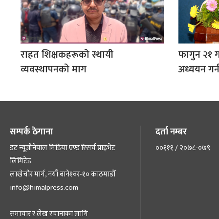
राहत शिक्षकहरूको स्थायी
फागुन २१ ग
व्यवस्थापनको माग
अध्ययन गर्
सम्पर्क ठेगाना
दर्ता नम्बर
डट न्यूजीनेपाल मिडिया एण्ड रिसर्च प्राइभेट
००१११ / २०७८-०७९
लिमिटेड
लाखेचौर मार्ग, नयाँ बानेश्‍वर-१० काठमाडौँ
info@himalpress.com
समाचार र लेख रचानाका लागि