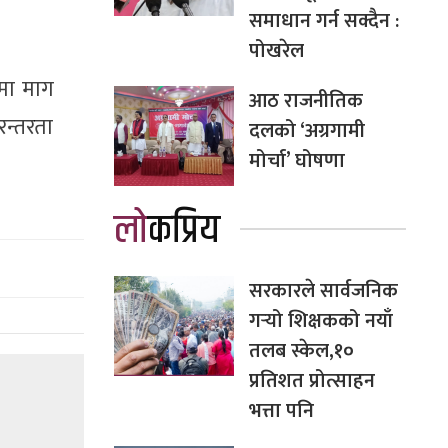
समाधान गर्न सक्दैन :
पोखरेल
पमा माग
आठ राजनीतिक
रन्तरता
दलको ‘अग्रगामी
मोर्चा’ घोषणा
लोकप्रिय
सरकारले सार्वजनिक
गर्‍यो शिक्षकको नयाँ
तलब स्केल,१०
प्रतिशत प्रोत्साहन
भत्ता पनि