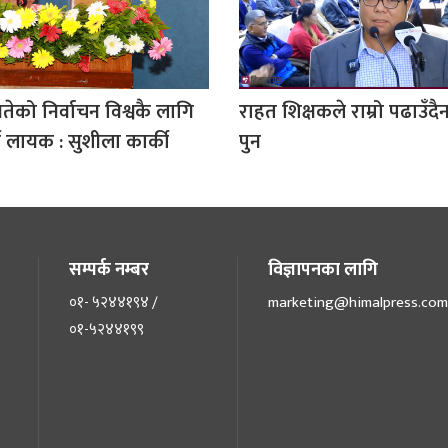
तेको निर्वाचन विश्वकै लागि
राहत शिक्षकले राम्रो पढाउँदै
न लायक : सुशीला कार्की
पुन
सम्पर्क नम्बर
विज्ञापनका लागि
०१- ५२४४१९४ /
marketing@himalpress.com
०१-५२४४१९९