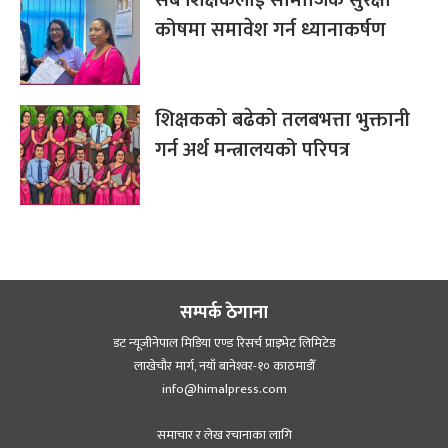
कोषमा समावेश गर्न ध्यानाकर्षण
शिक्षकको बढेको तलबभत्ता भुक्तानी
गर्न अर्थ मन्त्रालयको परिपत्र
सम्पर्क ठेगाना
डट न्यूजीनेपाल मिडिया एण्ड रिसर्च प्राइभेट लिमिटेड
लाखेचौर मार्ग, नयाँ बानेश्‍वर-१० काठमाडौँ
info@himalpress.com
समाचार र लेख रचानाका लागि