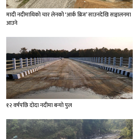
मादी नदीमाथिको चार लेनको ‘आर्क ब्रिज’ साउनदेखि सञ्चालनमा
आउने
१२ वर्षपछि दोदा नदीमा बन्यो पुल