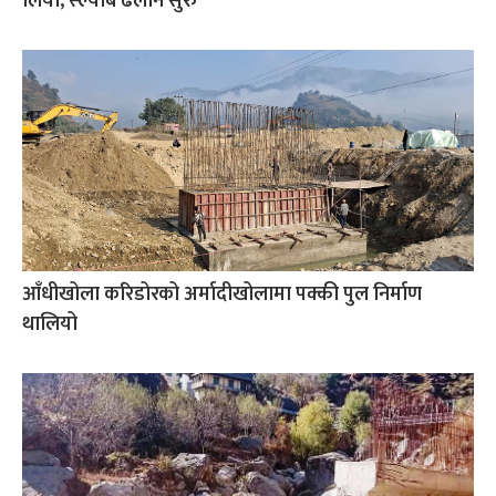
लियो, स्ल्याब ढलान सुरु
आँधीखोला करिडोरको अर्मादीखोलामा पक्की पुल निर्माण
थालियो