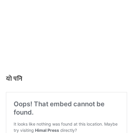
याे पनि