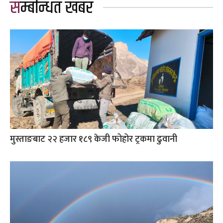
सम्बन्धित खबर
मुस्ताङबाट २२ हजार १८९ केजी फोहोर ट्रकमा ढुवानी