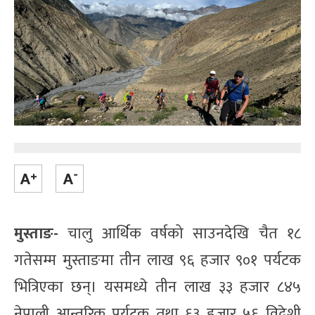
मुस्ताङ-
चालु आर्थिक वर्षको साउनदेखि चैत १८
गतेसम्म मुस्ताङमा तीन लाख ९६ हजार ९०१ पर्यटक
भित्रिएका छन्। यसमध्ये तीन लाख ३३ हजार ८४५
नेपाली आन्तरिक पर्यटक तथा ६३ हजार ५६ विदेशी