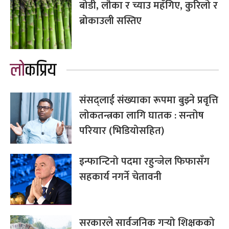
बोडी, लौका र च्याउ महँगिए, कुरिलो र
ब्रोकाउली सस्तिए
लोकप्रिय
संसद्लाई संख्याका रूपमा बुझ्ने प्रवृत्ति
लोकतन्त्रका लागि घातक : सन्तोष
परियार (भिडियोसहित)
इन्फान्टिनो पदमा रहुन्जेल फिफासँग
सहकार्य नगर्ने चेतावनी
सरकारले सार्वजनिक गर्‍यो शिक्षकको