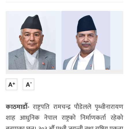
काठमाडौँ-
राष्ट्रपति रामचन्द्र पौडेलले पृथ्वीनारायण
शाह आधुनिक नेपाल राष्ट्रको निर्माणकर्ता रहेको
बताएका छन्। ३०३ औँ पृथ्वी जयन्ती तथा राष्ट्रिय एकता