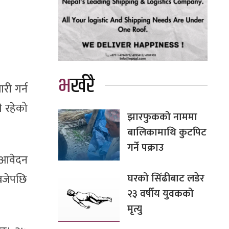
भर्खरै
री गर्न
ी रहेको
झारफुकको नाममा
बालिकामाथि कुटपिट
गर्ने पक्राउ
 आवेदन
घरको सिँढीबाट लडेर
 बजेपछि
२३ वर्षीय युवकको
मृत्यु