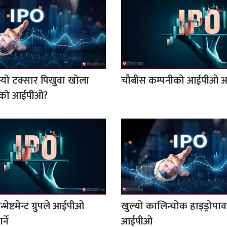
‍यो टक्सार पिखुवा खोला
चौबीस कम्पनीको आईपीओ आउ
वरको आईपीओ?
न्भेष्टमेन्ट ग्रुपले आईपीओ
खुल्यो कालिन्चोक हाइड्रोपा
्ने
आईपीओ