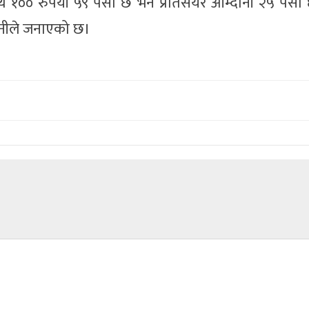
थ १०० रुपैयाँ ५९ पैसा छ भने प्रतिसेयर आम्दानी २५ पैस
्पनीले जनाएको छ।