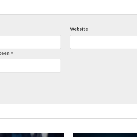
Website
teen =