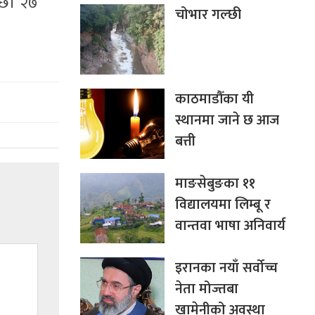
ा छ। २७
चोभार गल्छी
काठमाडौँका यी
स्थानमा जाने छ आज
बत्ती
माङसेबुङका ११
विद्यालयमा लिम्बू र
वान्तवा भाषा अनिवार्य
इरानका नयाँ सर्वोच्च
नेता मोज्तबा
खामेनीको अवस्था