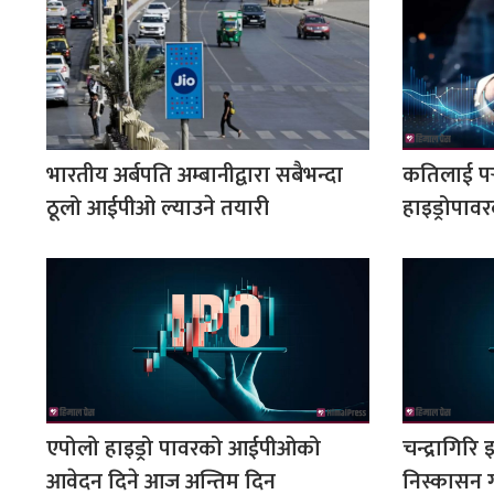
भारतीय अर्बपति अम्बानीद्वारा सबैभन्दा
कतिलाई पर्
ठूलो आईपीओ ल्याउने तयारी
हाइड्रोपा
एपोलो हाइड्रो पावरको आईपीओको
चन्द्रागिरि इ
आवेदन दिने आज अन्तिम दिन
निस्कासन गर