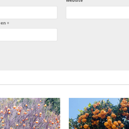
Website
een =