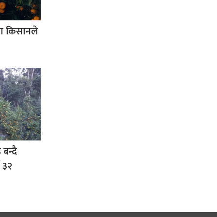
कका किसानले
बन्दै
ब ३२