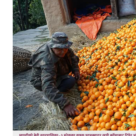
म्याग्दीको बेनी नगरपालिका–३ मरेकका कृषक पदमबहादुर खत्री बगेँचाबाट टिपेर आँगन