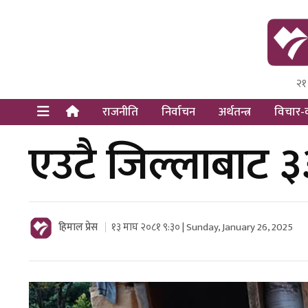
२१
Himal Pre
Dot Newsy
राजनीति
निर्वाचन
अर्थतन्त्र
विचार-व
एउटै जिल्लाबाट ३
हिमाल प्रेस
१३ माघ २०८१ ९:३० | Sunday, January 26, 2025