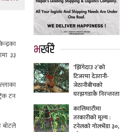
न्द्रका
भर्खरै
लामा ३३
‘झिँगेदाउ २’को
टिजरमा देउरानी-
ल्लाका
जेठानीबीचको
घरझगडाकै निरन्तरता
्रिक टन
कालिमाटीमा
तरकारीको मूल्य :
 बोटले
टनेलको गोलभेँडा ३०,