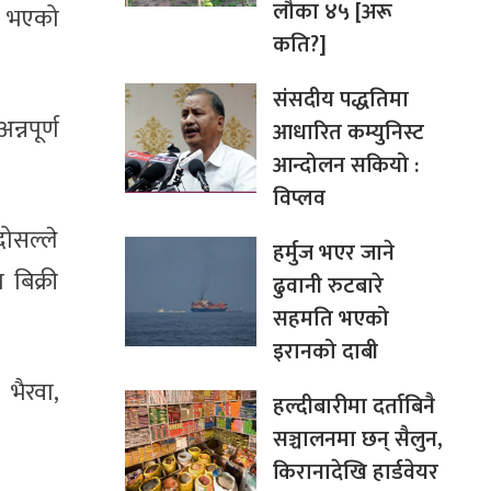
लौका ४५ [अरू
री भएको
कति?]
संसदीय पद्धतिमा
नपूर्ण
आधारित कम्युनिस्ट
आन्दोलन सकियो :
विप्लव
ोसल्ले
हर्मुज भएर जाने
बिक्री
ढुवानी रुटबारे
सहमति भएको
इरानको दाबी
भैरवा,
हल्दीबारीमा दर्ताबिनै
सञ्चालनमा छन् सैलुन,
किरानादेखि हार्डवेयर