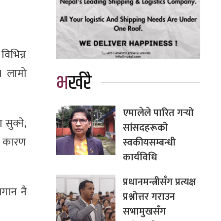
िभिन्न
। लामो
भर्खरै
एमालेले पारित गर्‍यो
सुक्ने,
सांसदहरूको
का कारण
स्वकीयसम्बन्धी
कार्यविधि
प्रधानमन्त्रीसँग प्रत्यक्ष
गान नै
प्रश्नोत्तर गराउन
सभामुखसँग