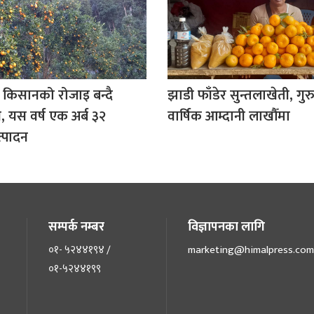
 किसानको रोजाइ बन्दै
झाडी फाँडेर सुन्तलाखेती, गु
, यस वर्ष एक अर्ब ३२
वार्षिक आम्दानी लाखौँमा
्पादन
सम्पर्क नम्बर
विज्ञापनका लागि
०१- ५२४४१९४ /
marketing@himalpress.com
०१-५२४४१९९