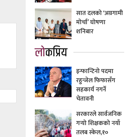
सात दलको ‘अग्रगामी
मोर्चा’ घोषणा
शनिबार
लोकप्रिय
इन्फान्टिनो पदमा
रहुन्जेल फिफासँग
सहकार्य नगर्ने
चेतावनी
सरकारले सार्वजनिक
गर्‍यो शिक्षकको नयाँ
तलब स्केल,१०