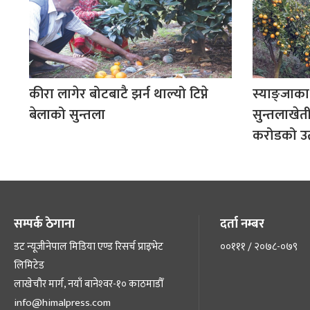
कीरा लागेर बोटबाटै झर्न थाल्यो टिप्ने
स्याङ्जाका
बेलाको सुन्तला
सुन्तलाखेती
करोडको उत
सम्पर्क ठेगाना
दर्ता नम्बर
डट न्यूजीनेपाल मिडिया एण्ड रिसर्च प्राइभेट
००१११ / २०७८-०७९
लिमिटेड
लाखेचौर मार्ग, नयाँ बानेश्‍वर-१० काठमाडौँ
info@himalpress.com