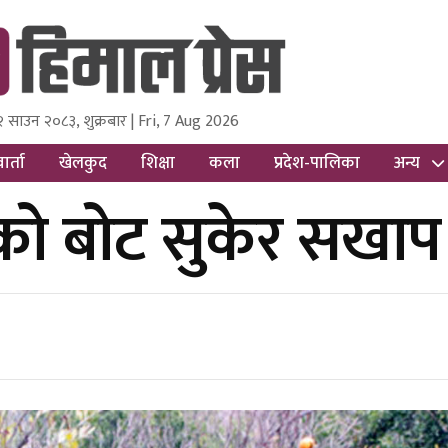
२ साउन २०८३, शुक्रबार | Fri, 7 Aug 2026
ss
Nepal Media and Research Pvt Ltd.
ार्ता
खेलकुद
शिक्षा
कला
प्रदेश-पालिका
अन्य
ाको बोट सुकेर सखाप