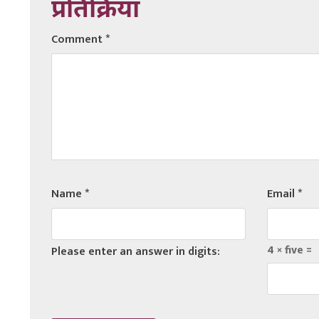
प्रतिक्रिया
Comment
*
Name
*
Email
*
4 × five =
Please enter an answer in digits: