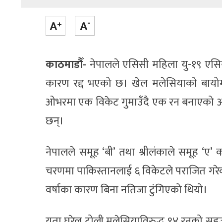
काठमाडौँ-
नेपालले एसिसी महिला यु-१९ एसिय
कारण रद्द भएको छ। खेल मलेसियाको बायोम
ओभरमा एक विकेट गुमाउँदै एक रन बनाएको अवस
छन्।
नेपालले समूह ‘बी’ तथा श्रीलंकाले समूह ‘ए
चरणमा पाकिस्तानलाई ६ विकेटले पराजित गरेक
वर्षाका कारण बिना नतिजा टुंगिएको थियो।
यता घरेलु टोली मलेसियाविरुद्ध ९४ रनको स