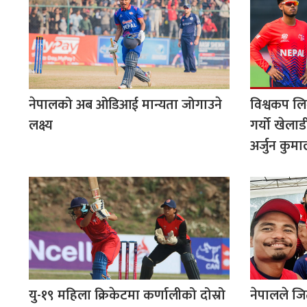
नेपालको अब ओडिआई मान्यता जोगाउने
विश्वकप लि
लक्ष्य
गर्यो खेलाड
अर्जुन कुम
यु-१९ महिला क्रिकेटमा कर्णालीको दोस्रो
नेपालले जित