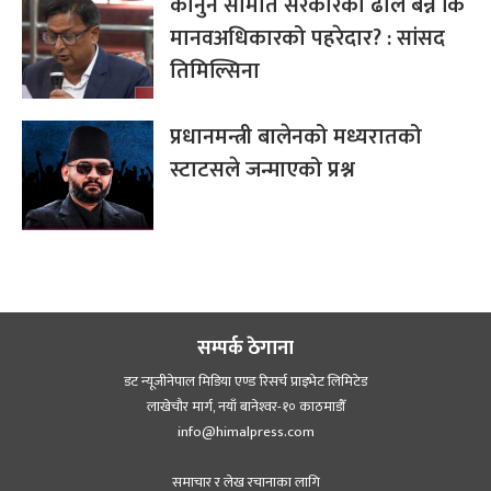
कानुन समिति सरकारको ढाल बन्ने कि
मानवअधिकारको पहरेदार? : सांसद
तिमिल्सिना
प्रधानमन्त्री बालेनको मध्यरातको
स्टाटसले जन्माएको प्रश्न
सम्पर्क ठेगाना
डट न्यूजीनेपाल मिडिया एण्ड रिसर्च प्राइभेट लिमिटेड
लाखेचौर मार्ग, नयाँ बानेश्‍वर-१० काठमाडौँ
info@himalpress.com
समाचार र लेख रचानाका लागि