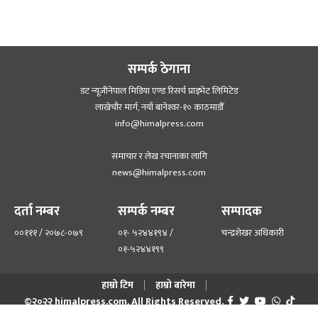
सम्पर्क ठेगाना
डट न्यूजीनेपाल मिडिया एण्ड रिसर्च प्राइभेट लिमिटेड
लाखेचौर मार्ग, नयाँ बानेश्‍वर-१० काठमाडौँ
info@himalpress.com
समाचार र लेख रचानाका लागि
news@himalpress.com
दर्ता नम्बर
सम्पर्क नम्बर
सम्पादक
००१११ / २०७८-०७९
०१- ५२४४१९४ /
चन्द्रशेखर अधिकारी
०१-५२४४१९९
हाम्रो टिम
हाम्रो बारेमा
©२०२२ himalpress.com, All Rights Reserved.