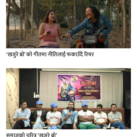
‘खजुरे ब्रो’ को गीतमा नीतिलाई फकाउँदै रियर
समाजको चरित्र ‘खजुरे ब्रो’