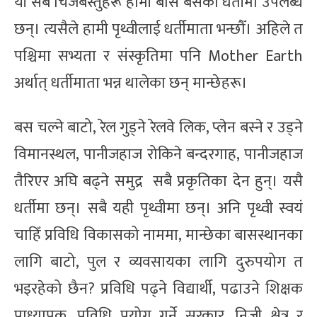
यी सब चिजबस्तुहरू हामी बास बसेका धर्तीमा उपलब्ध
छन्। त्यसैले हामी पृथ्वीलाई धर्तीमाता भन्छौँ। अहिले त
पश्चिमा सभ्यता र संस्कृतिमा पनि Mother Earth
अर्थात् धर्तीमाता भन्न थालेका छन् मान्छेहरू।
बस चल्ने बाटो, रेल गुड्ने रेलवे लिक, प्लेन बस्ने र उड्ने
विमानस्थल, पानीजहाज रोकिने बन्दरगाह, पानीजहाज
तैरिएर अघि बढ्ने समुद्र सबै प्रकृतिका देन हुन्। यसै
धर्तीमा छन्। सबै यही पृथ्वीमा छन्। अनि पृथ्वी स्वयं
चाहिँ प्रविधि विकासको नाममा, मान्छेका बासस्थानका
लागि बाटो, पुल र व्यवसायका लागि दुरुपयोग त
भइरहेको छैन? प्रविधि पढ्ने विद्यार्थी, पढाउने शिक्षक
प्राध्यापक, प्रविधि प्रयोग गर्ने सरकार, निजी क्षेत्र र