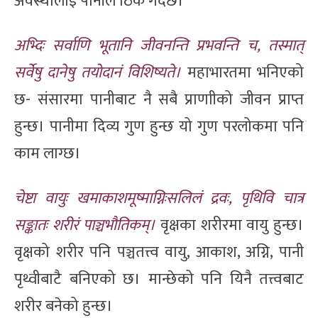
अवस्थालाई पानीले ठिक गर्दछ।
अभ्दिः सर्वाणि भूतानि जीवनन्ति प्रभवन्ति च, तस्मात्
सर्वेषु दानेषु तयोदानं विशिष्यते।
महाभारतमा भनिएको
छ- संसारमा पानीबाट नै सबै प्राणाीको जीवन प्राप्त
हुन्छ। पानीमा दिव्य गुण हुन्छ यो गुण परलोकमा पनि
काम लाग्छ।
चेष्टा वायुः खमाकाशमूष्माग्निःसलिलं द्रवः, पृथिवि चात्र
सङ्कातः शरीरं पाञ्चभौतिकम्।
वृक्षका शरीरमा वायु हुन्छ।
वृक्षको शरीर पनि पञ्चतत्त्व वायु, आकाश, अग्नि, पानी
पृथ्वीबाटै बनिएको छ। मान्छेको पनि यिनै तत्त्वबाट
शरीर बनेको हुन्छ।